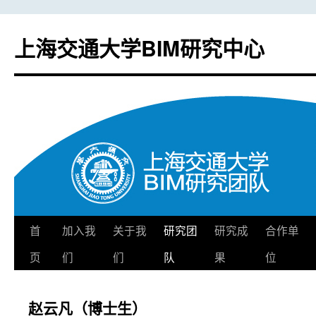
上海交通大学BIM研究中心
首
加入我
关于我
研究团
研究成
合作单
跳
页
们
们
队
果
位
至
正
赵云凡（博士生）
文