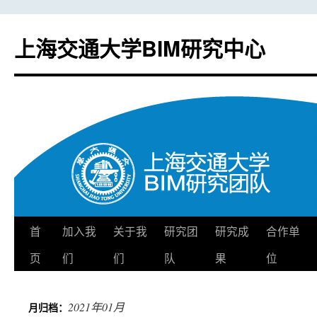
上海交通大学BIM研究中心
首
加入我
关于我
研究团
研究成
合作单
跳
页
们
们
队
果
位
至
正
2021年01月
月归档：
文