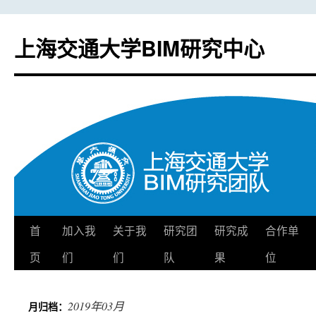
上海交通大学BIM研究中心
首
加入我
关于我
研究团
研究成
合作单
跳
页
们
们
队
果
位
至
正
2019年03月
月归档：
文