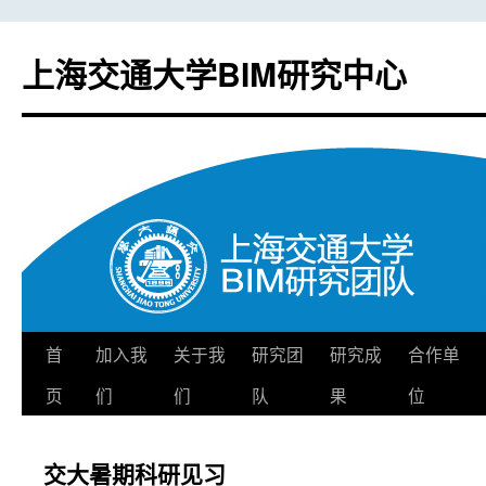
上海交通大学BIM研究中心
首
加入我
关于我
研究团
研究成
合作单
跳
页
们
们
队
果
位
至
正
交大暑期科研见习
文