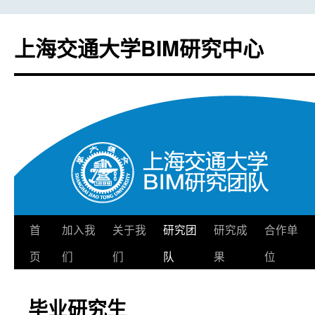
上海交通大学BIM研究中心
首
加入我
关于我
研究团
研究成
合作单
跳
页
们
们
队
果
位
至
正
毕业研究生
文