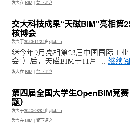
发表在
BIM
|
留下评论
交大科技成果“天磁BIM”亮相第
核博会
发表于
2023/11/23
由
sjtubim
继今年9月亮相第23届中国国际工业
会”）后，天磁BIM于11月 …
继续
发表在
BIM
|
留下评论
第四届全国大学生OpenBIM竞
题）
发表于
2023/08/04
由
sjtubim
发表在
BIM
|
留下评论