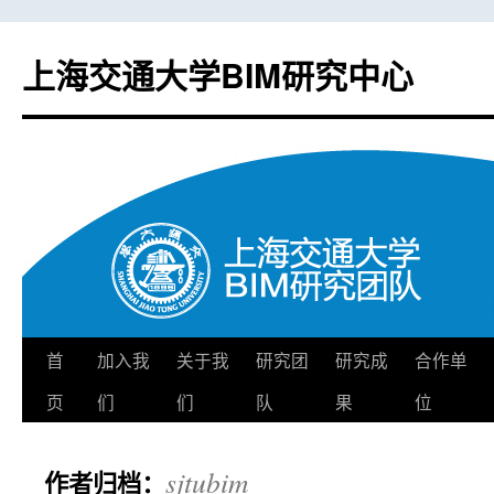
上海交通大学BIM研究中心
首
加入我
关于我
研究团
研究成
合作单
跳
页
们
们
队
果
位
至
正
sjtubim
作者归档：
文