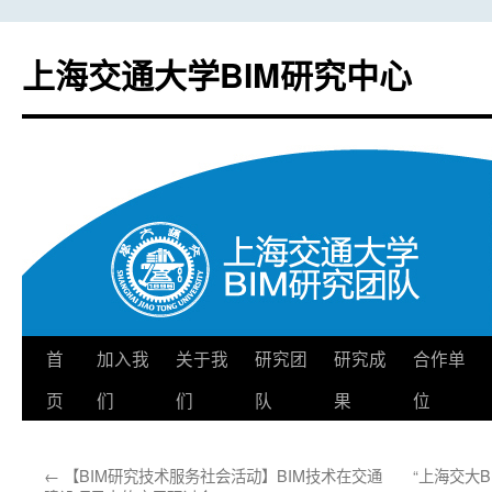
上海交通大学BIM研究中心
首
加入我
关于我
研究团
研究成
合作单
跳
页
们
们
队
果
位
至
正
←
【BIM研究技术服务社会活动】BIM技术在交通
“上海交大B
文