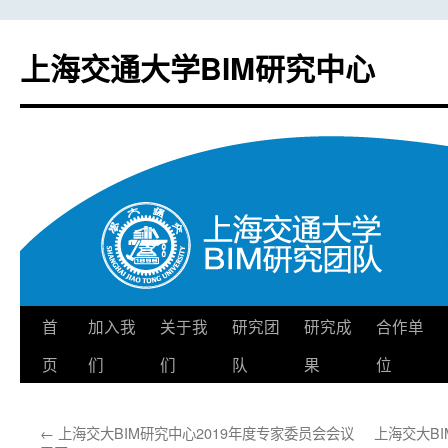
上海交通大学BIM研究中心
首
加入我
关于我
研究团
研究成
合作单
跳
页
们
们
队
果
位
至
正
←
上海交大BIM研究中心2019年度专家委员会会议
上海交大B
文