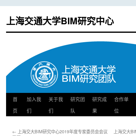
上海交通大学BIM研究中心
首
加入我
关于我
研究团
研究成
合作单
跳
页
们
们
队
果
位
至
正
←
上海交大BIM研究中心2019年度专家委员会会议
上海交大B
文