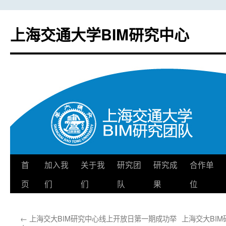
上海交通大学BIM研究中心
首
加入我
关于我
研究团
研究成
合作单
跳
页
们
们
队
果
位
至
正
←
上海交大BIM研究中心线上开放日第一期成功举
上海交大BI
文